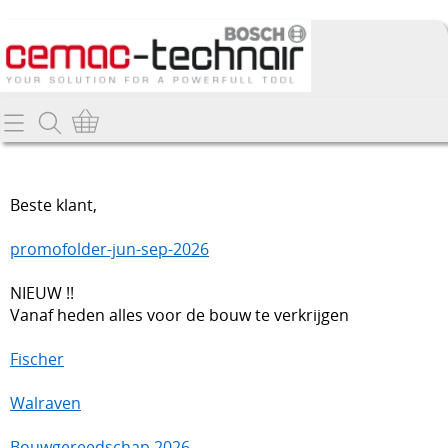
Home
Info
Beste klant,
Producten
promofolder-jun-sep-2026
Webshop
NIEUW !!
Vanaf heden alles voor de bouw te verkrijgen
Promo's
Contact
Nieuw
Fischer
Mijn account
Bosch gereedschappen
Walraven
Deltair perslucht-gereedschappen
Bouwgereedschap 2026