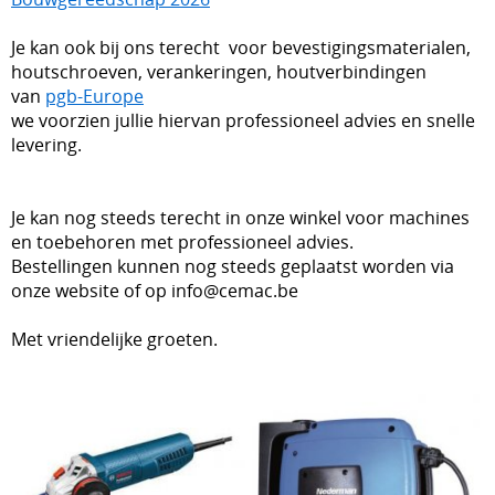
Diamantboren Tyrolit
Je kan ook bij ons terecht voor bevestigingsmaterialen,
houtschroeven, verankeringen, houtverbindingen
Nederman haspels
van
pgb-Europe
we voorzien jullie hiervan professioneel advies en snelle
Elektriciteit
levering.
Fischer
Trilnaalden
Je kan nog steeds terecht in onze winkel voor machines
en toebehoren met professioneel advies.
Blowers / Soufflantes / zijkanaalventilatoren
Bestellingen kunnen nog steeds geplaatst worden via
onze website of op info@cemac.be
Vonkarme gereedschappen (ATEX)
Met vriendelijke groeten.