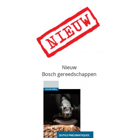
Diamantboren Tyrolit
Nederman haspels
Elektriciteit
Fischer
Trilnaalden
Nieuw
Blowers / Soufflantes / zijkanaalventilatoren
Bosch gereedschappen
Vonkarme gereedschappen (ATEX)