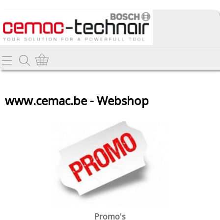
Home
Info
www.cemac.be - Webshop
Producten
Webshop
Promo's
Contact
Nieuw
Mijn account
Bosch gereedschappen
Deltair perslucht-gereedschappen
Promo's