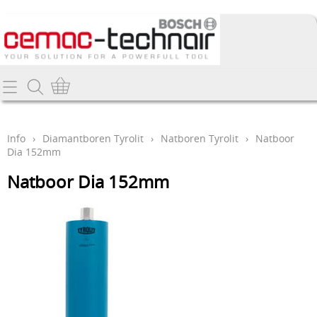
Home
Info
Info
›
Diamantboren Tyrolit
›
Natboren Tyrolit
›
Natboor
Dia 152mm
Producten
Natboor Dia 152mm
Webshop
Promo's
Contact
Nieuw
Mijn account
Bosch gereedschappen
Deltair perslucht-gereedschappen