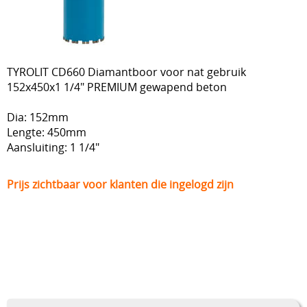
Diamantboren Tyrolit
Nederman haspels
TYROLIT CD660 Diamantboor voor nat gebruik
Elektriciteit
152x450x1 1/4″ PREMIUM gewapend beton
Fischer
Dia: 152mm
Trilnaalden
Lengte: 450mm
Aansluiting: 1 1/4"
Blowers / Soufflantes / zijkanaalventilatoren
Prijs zichtbaar voor klanten die ingelogd zijn
Vonkarme gereedschappen (ATEX)