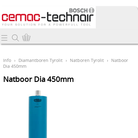
Home
Info
Info
›
Diamantboren Tyrolit
›
Natboren Tyrolit
›
Natboor
Dia 450mm
Producten
Natboor Dia 450mm
Webshop
Promo's
Contact
Nieuw
Mijn account
Bosch gereedschappen
Deltair perslucht-gereedschappen