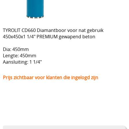
Diamantboren Tyrolit
Nederman haspels
TYROLIT CD660 Diamantboor voor nat gebruik
Elektriciteit
450x450x1 1/4″ PREMIUM gewapend beton
Fischer
Dia: 450mm
Trilnaalden
Lengte: 450mm
Aansluiting: 1 1/4"
Blowers / Soufflantes / zijkanaalventilatoren
Prijs zichtbaar voor klanten die ingelogd zijn
Vonkarme gereedschappen (ATEX)