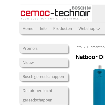
Home
Info
Producten
Webshop
Info
›
Diamantbor
Promo's
Natboor D
Nieuw
Bosch gereedschappen
Deltair perslucht-
gereedschappen