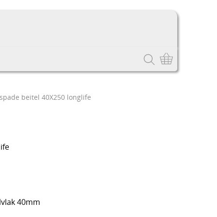
spade beitel 40X250 longlife
ife
elvlak 40mm