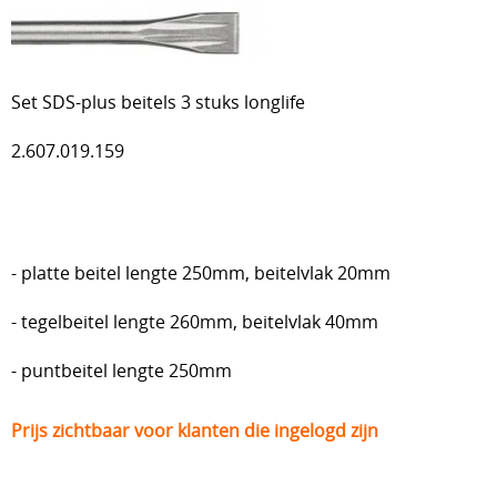
Diamantboren Tyrolit
Nederman haspels
Set SDS-plus beitels 3 stuks longlife
Elektriciteit
2.607.019.159
Fischer
Trilnaalden
Blowers / Soufflantes / zijkanaalventilatoren
- platte beitel lengte 250mm, beitelvlak 20mm
Vonkarme gereedschappen (ATEX)
- tegelbeitel lengte 260mm, beitelvlak 40mm
- puntbeitel lengte 250mm
Prijs zichtbaar voor klanten die ingelogd zijn