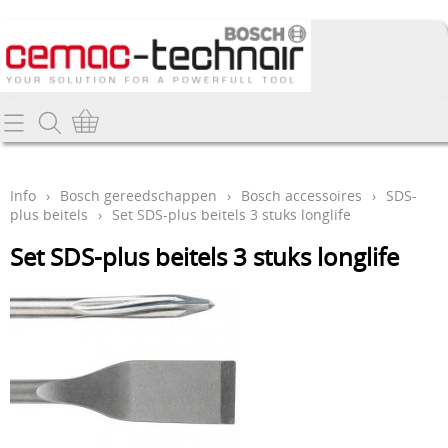
Home
Info
Info
›
Bosch gereedschappen
›
Bosch accessoires
›
SDS-
plus beitels
›
Set SDS-plus beitels 3 stuks longlife
Producten
Set SDS-plus beitels 3 stuks longlife
Webshop
Promo's
Contact
Nieuw
Mijn account
Bosch gereedschappen
Deltair perslucht-gereedschappen