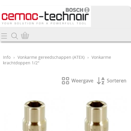
Home
Info
Info
›
Vonkarme gereedschappen (ATEX)
›
Vonkarme
krachtdoppen 1/2"
Producten
Webshop
Weergave
Sorteren
Promo's
Contact
Nieuw
Mijn account
Bosch gereedschappen
Deltair perslucht-gereedschappen