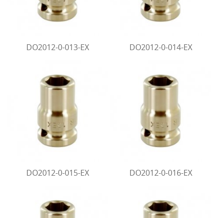
Diamantboren Tyrolit
Nederman haspels
DO2012-0-013-EX
DO2012-0-014-EX
Elektriciteit
Fischer
Trilnaalden
Blowers / Soufflantes / zijkanaalventilatoren
Vonkarme gereedschappen (ATEX)
DO2012-0-015-EX
DO2012-0-016-EX