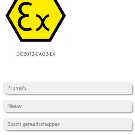
DO2012-0-032-EX
Promo's
Nieuw
Bosch gereedschappen